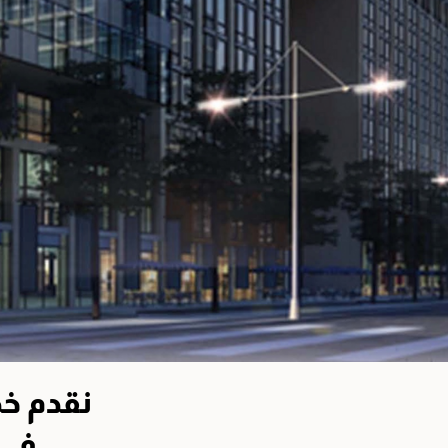
نقدم خد
في 