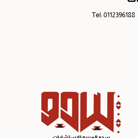
Tel: 0112396188
سدو العربيه للإستشارات