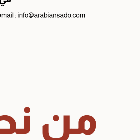
email : info@arabiansado.com
من نح