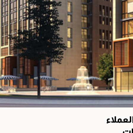
لعملاء
ات