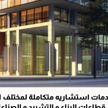
مات استشاريه متكاملة لمختلف ا
قطاعات البناء و التشييد و الصناع